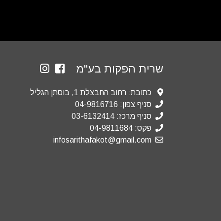
שרית הפקות בע"מ
כתובת: רחוב החבצלת 1, בוסתן הגליל
סניף צפון: 04-9816716
סניף מרכז: 03-6132414
פקס: 04-9811684
infosarithafakot@gmail.com